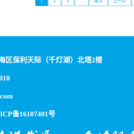
1
2
3
...
尾页
上一页
海区保利天际（千灯湖）北塔2楼
018
com
ICP备16107401号