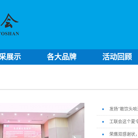
采展示
各大品牌
活动回顾
发扬“敢饮头啖
工联会这个夏
荣膺双感谢状