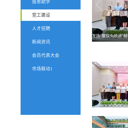
感恩助学
党工建设
人才招聘
发扬“敢饮头啖汤”
新闻资讯
部喜获“两优一先”
会员代表大会
市场联动1