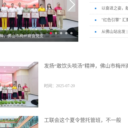
以奋进之姿，献
“红色引擎” 
从佛山站出发 
精神，佛山市梅州商会党支
工联会这个夏令营托管班，
荣誉！
发扬“敢饮头啖汤”精神，佛山市梅州
时间：2025-07-20
工联会这个夏令营托管班，不一般