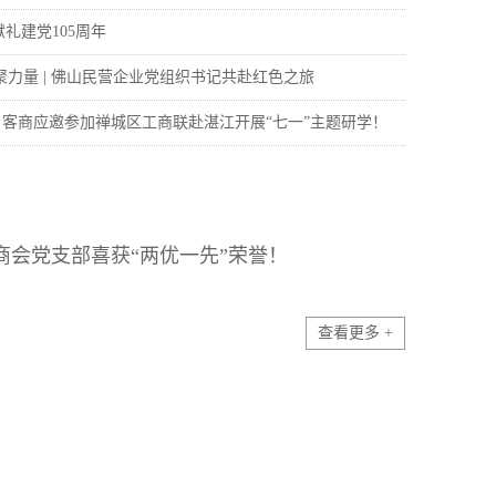
礼建党105周年
汇聚力量 | 佛山民营企业党组织书记共赴红色之旅
| 客商应邀参加禅城区工商联赴湛江开展“七一”主题研学！
不一般
荣膺双感谢状，笃行更远之路
商会党支部喜获“两优一先”荣誉！
查看更多 +